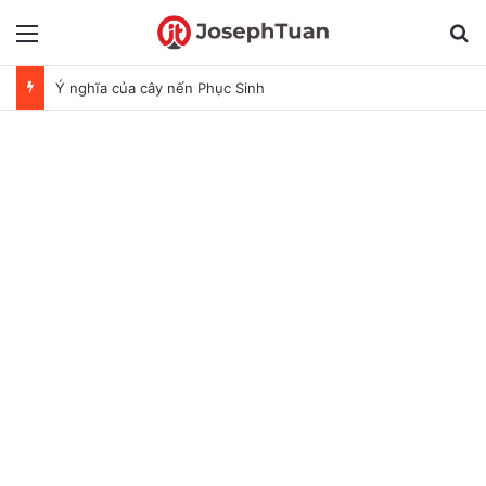
Menu
T
Ý nghĩa của cây nến Phục Sinh