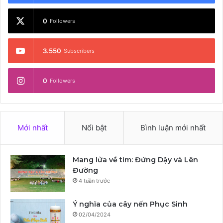
0
Followers
3.550
Subscribers
0
Followers
Mới nhất
Nổi bật
Bình luận mới nhất
Mang lửa về tim: Đứng Dậy và Lên
Đường
4 tuần trước
Ý nghĩa của cây nến Phục Sinh
02/04/2024