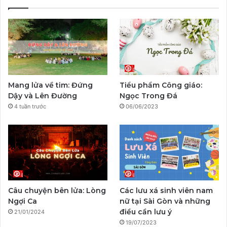
e
T
t
p
e
T
b
u
a
a
g
o
o
b
g
l
r
k
o
e
r
a
Mang lửa về tim: Đứng
Tiểu phẩm Công giáo:
k
a
m
Dậy và Lên Đường
Ngọc Trong Đá
4 tuần trước
06/06/2023
m
Câu chuyện bên lửa: Lòng
Các lưu xá sinh viên nam
Ngợi Ca
nữ tại Sài Gòn và những
điều cần lưu ý
21/01/2024
19/07/2023