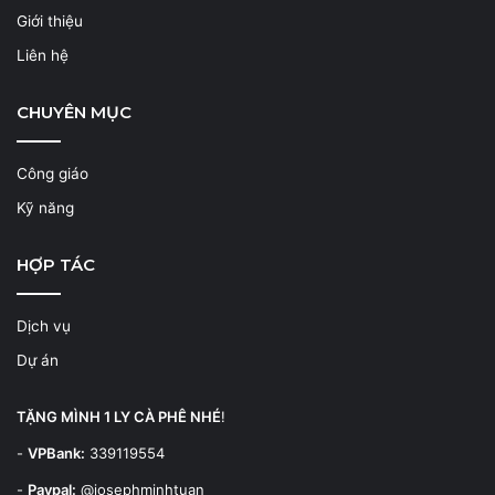
Giới thiệu
Liên hệ
CHUYÊN MỤC
Công giáo
Kỹ năng
HỢP TÁC
Dịch vụ
Dự án
TẶNG MÌNH 1 LY CÀ PHÊ NHÉ
!
-
VPBank:
339119554
-
Paypal:
@josephminhtuan