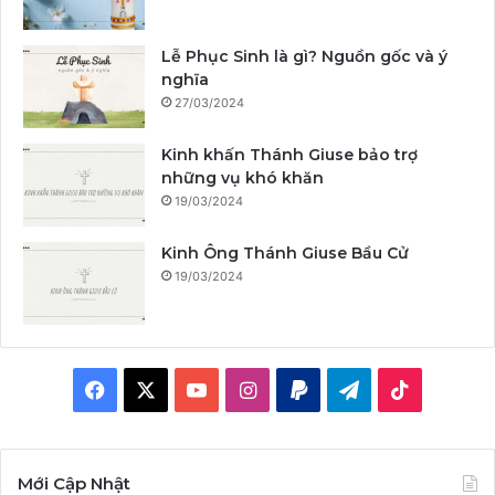
Lễ Phục Sinh là gì? Nguồn gốc và ý
nghĩa
27/03/2024
Kinh khấn Thánh Giuse bảo trợ
những vụ khó khăn
19/03/2024
Kinh Ông Thánh Giuse Bầu Cử
19/03/2024
F
X
Y
I
P
T
T
a
o
n
a
e
i
c
u
s
y
l
k
Mới Cập Nhật