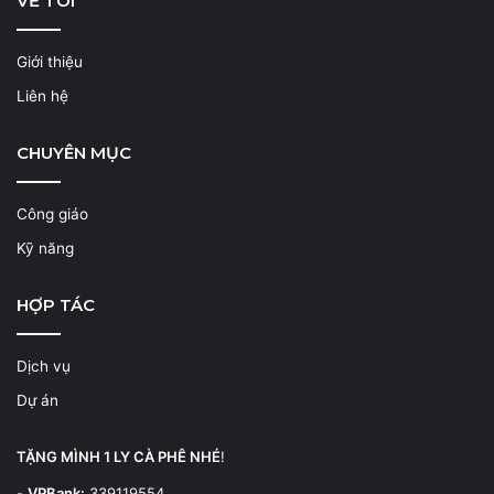
VỀ TÔI
Giới thiệu
Liên hệ
CHUYÊN MỤC
Công giáo
Kỹ năng
HỢP TÁC
Dịch vụ
Dự án
TẶNG MÌNH 1 LY CÀ PHÊ NHÉ
!
-
VPBank:
339119554