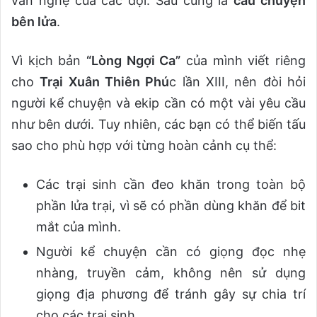
văn nghệ của các đội. Sau cùng là
câu chuyện
bên lửa
.
Vì kịch bản
“Lòng Ngợi Ca”
của mình viết riêng
cho
Trại Xuân Thiên Phú
c lần XIII, nên đòi hỏi
người kể chuyện và ekip cần có một vài yêu cầu
như bên dưới. Tuy nhiên, các bạn có thể biến tấu
sao cho phù hợp với từng hoàn cảnh cụ thể:
Các trại sinh cần đeo khăn trong toàn bộ
phần lửa trại, vì sẽ có phần dùng khăn để bit
mắt của mình.
Người kể chuyện cần có giọng đọc nhẹ
nhàng, truyền cảm, không nên sử dụng
giọng địa phương để tránh gây sự chia trí
cho các trại sinh.