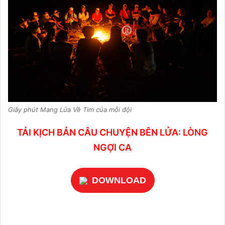
Giây phút Mang Lửa Về Tim của mỗi đội
TẢI KỊCH BẢN CÂU CHUYỆN BÊN LỬA: LÒNG
NGỢI CA
DOWNLOAD