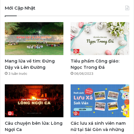
c
u
s
y
l
k
Mới Cập Nhật
e
T
t
p
e
T
b
u
a
a
g
o
o
b
g
l
r
k
o
e
r
a
Mang lửa về tim: Đứng
Tiểu phẩm Công giáo:
k
a
m
Dậy và Lên Đường
Ngọc Trong Đá
3 tuần trước
06/06/2023
m
Câu chuyện bên lửa: Lòng
Các lưu xá sinh viên nam
Ngợi Ca
nữ tại Sài Gòn và những