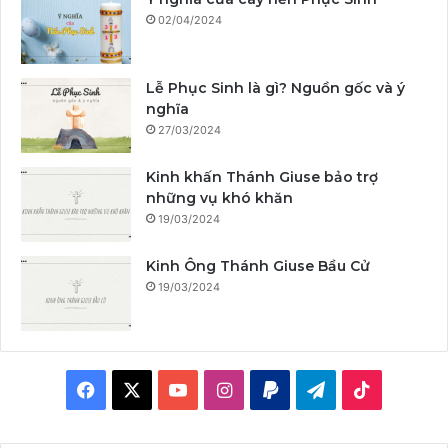
02/04/2024
Lễ Phục Sinh là gì? Nguồn gốc và ý
nghĩa
27/03/2024
Kinh khấn Thánh Giuse bảo trợ
những vụ khó khăn
19/03/2024
Kinh Ông Thánh Giuse Bầu Cử
19/03/2024
F
X
Y
I
P
T
T
a
o
n
a
e
i