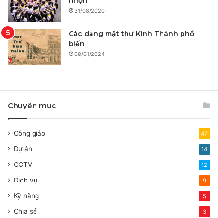
nhộn
31/08/2020
Các dạng mật thư Kinh Thánh phổ
biến
08/01/2024
Chuyên mục
Công giáo
47
Dự án
14
CCTV
12
Dịch vụ
9
Kỹ năng
5
Chia sẻ
3