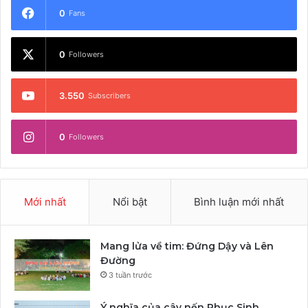
0
Fans
0
Followers
3.550
Subscribers
0
Followers
Mới nhất
Nổi bật
Bình luận mới nhất
Mang lửa về tim: Đứng Dậy và Lên
Đường
3 tuần trước
Ý nghĩa của cây nến Phục Sinh