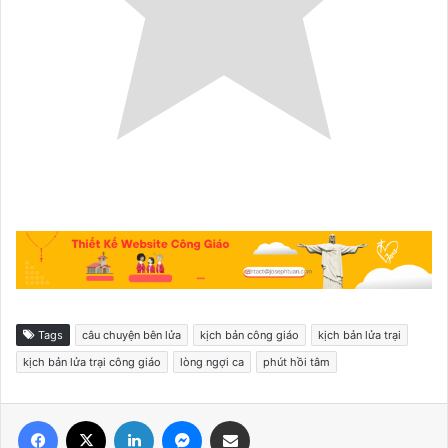
Tags
câu chuyện bên lửa
kịch bản công giáo
kịch bản lửa trại
kịch bản lửa trại công giáo
lòng ngợi ca
phút hồi tâm
Facebook
X
LinkedIn
Messenger
Share via Email