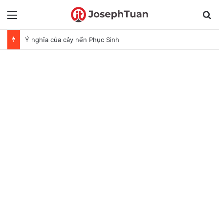
Menu
T
Lễ Phục Sinh là gì? Nguồn gốc và ý nghĩa