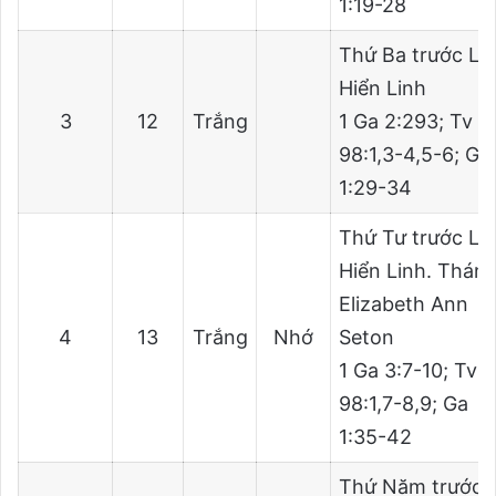
1:19-28
Thứ Ba trước Lễ
Hiển Linh
3
12
Trắng
1 Ga 2:293; Tv
98:1,3-4,5-6; Ga
1:29-34
Thứ Tư trước Lễ
Hiển Linh. Thán
Elizabeth Ann
4
13
Trắng
Nhớ
Seton
1 Ga 3:7-10; Tv
98:1,7-8,9; Ga
1:35-42
Thứ Năm trước 