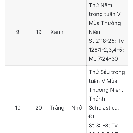
Thứ Năm
trong tuần V
Mùa Thường
9
19
Xanh
Niên
St 2:18-25; Tv
128:1-2,3,4-5;
Mc 7:24-30
Thứ Sáu trong
tuần V Mùa
Thường Niên.
Thánh
10
20
Trắng
Nhớ
Scholastica,
Đt
St 3:1-8; Tv