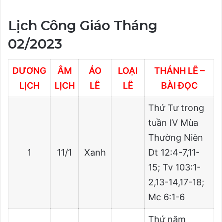
Lịch Công Giáo Tháng
02/2023
DƯƠNG
ÂM
ÁO
LOẠI
THÁNH LỄ –
LỊCH
LỊCH
LỄ
LỄ
BÀI ĐỌC
Thứ Tư trong
tuần IV Mùa
Thường Niên
1
11/1
Xanh
Dt 12:4-7,11-
15; Tv 103:1-
2,13-14,17-18;
Mc 6:1-6
Thứ năm