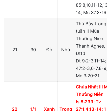
85:8,10,11-12,13-
14; Mc 3:13-19
Thứ Bảy trong
tuần II Mùa
Thường Niên.
Thánh Agnes,
21
30
Đỏ
Nhớ
Đttđ
Dt 9:2-3,11-14; T
47:2-3,6-7,8-9;
Mc 3:20-21
Chúa Nhật III Mù
Thường Niên
Is 8:239; Tv
22
1/1
Xanh
Trọng
27:1,4,13-14; 1 C