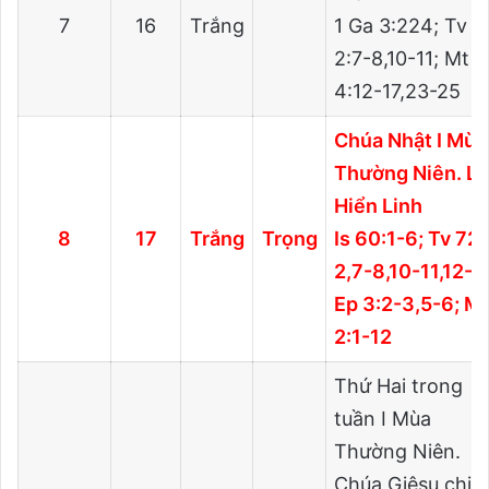
7
16
Trắng
1 Ga 3:224; Tv
2:7-8,10-11; Mt
4:12-17,23-25
Chúa Nhật I Mùa
Thường Niên. L
Hiển Linh
8
17
Trắng
Trọng
Is 60:1-6; Tv 72:
2,7-8,10-11,12-1
Ep 3:2-3,5-6; M
2:1-12
Thứ Hai trong
tuần I Mùa
Thường Niên.
Chúa Giêsu chịu