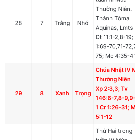
Thường Niên.
Thánh Tôma
28
7
Trắng
Nhớ
Aquinas, Lmts
Dt 11:1-2,8-19; L
1:69-70,71-72,73
75; Mc 4:35-41
Chúa Nhật IV M
Thường Niên
Xp 2:3,3; Tv
29
8
Xanh
Trọng
146:6-7,8-9,9-1
1 Cr 1:26-31; Mt
5:1-12
Thứ Hai trong