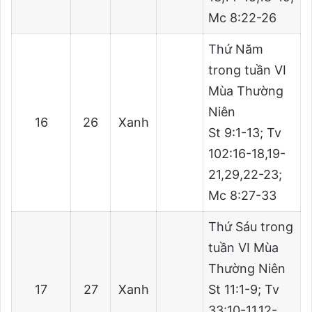
Mc 8:22-26
Thứ Năm
trong tuần VI
Mùa Thường
Niên
16
26
Xanh
St 9:1-13; Tv
102:16-18,19-
21,29,22-23;
Mc 8:27-33
Thứ Sáu trong
tuần VI Mùa
Thường Niên
17
27
Xanh
St 11:1-9; Tv
33:10-11,12-