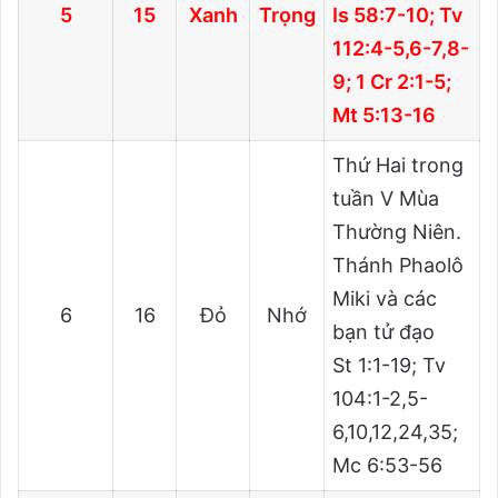
5
15
Xanh
Trọng
Is 58:7-10; Tv
112:4-5,6-7,8-
9; 1 Cr 2:1-5;
Mt 5:13-16
Thứ Hai trong
tuần V Mùa
Thường Niên.
Thánh Phaolô
Miki và các
6
16
Đỏ
Nhớ
bạn tử đạo
St 1:1-19; Tv
104:1-2,5-
6,10,12,24,35;
Mc 6:53-56