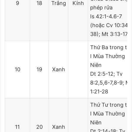
9
18
Trắng
Kính
phép rửa
Is 42:1-4.6-7
(hoặc Cv 10:34-
38); Mt 3:13-17
Thứ Ba trong tu
I Mùa Thường
Niên
10
19
Xanh
Dt 2:5-12; Tv
8:2,5,6-7,8-9; M
1:21-28
Thứ Tư trong tu
I Mùa Thường
Niên
11
20
Xanh
Dt 2:14-18; Tv