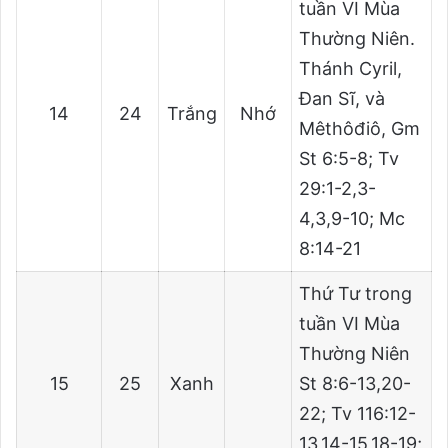
tuần VI Mùa
Thường Niên.
Thánh Cyril,
Đan Sĩ, và
14
24
Trắng
Nhớ
Mêthôđiô, Gm
St 6:5-8; Tv
29:1-2,3-
4,3,9-10; Mc
8:14-21
Thứ Tư trong
tuần VI Mùa
Thường Niên
15
25
Xanh
St 8:6-13,20-
22; Tv 116:12-
13,14-15,18-19;