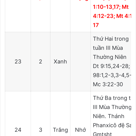
1:10-13,17; Mt
4:12-23; Mt 4:12
17
Thứ Hai trong
tuần III Mùa
Thường Niên
23
2
Xanh
Dt 9:15,24-28; T
98:1,2-3,3-4,5-6
Mc 3:22-30
Thứ Ba trong tu
III Mùa Thường
Niên. Thánh
Phanxicô đệ Salê
24
3
Trắng
Nhớ
Gmtsht