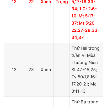
12
22
Xanh
Trọng
5,17-18,33-
34; 1 Cr 2:6-
10; Mt 5:17-
37; Mt 5:20-
22,27-28,33-
34,37
Thứ Hai trong
tuần VI Mùa
Thường Niên
13
23
Xanh
St 4:1-15,25;
Tv 50:1,8,16-
17,20-21; Mc
8:11-13
Thứ Ba trong