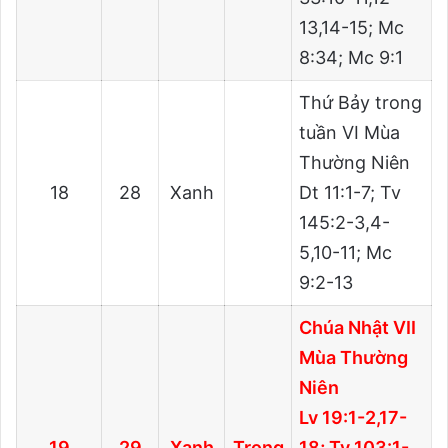
13,14-15; Mc
8:34; Mc 9:1
Thứ Bảy trong
tuần VI Mùa
Thường Niên
18
28
Xanh
Dt 11:1-7; Tv
145:2-3,4-
5,10-11; Mc
9:2-13
Chúa Nhật VII
Mùa Thường
Niên
Lv 19:1-2,17-
19
29
Xanh
Trọng
18; Tv 103:1-