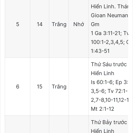
Hiển Linh. Thán
Gioan Neumann
5
14
Trắng
Nhớ
Gm
1 Ga 3:11-21; Tv
100:1-2,3,4,5; G
1:43-51
Thứ Sáu trước L
Hiển Linh
Is 60:1-6; Ep 3:2
6
15
Trắng
3,5-6; Tv 72:1-
2,7-8,10-11,12-13
Mt 2:1-12
Thứ Bảy trước L
Hiển Linh