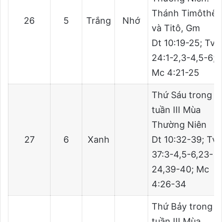
Thánh Timôthê
26
5
Trắng
Nhớ
và Titô, Gm
Dt 10:19-25; Tv
24:1-2,3-4,5-6;
Mc 4:21-25
Thứ Sáu trong
tuần III Mùa
Thường Niên
27
6
Xanh
Dt 10:32-39; Tv
37:3-4,5-6,23-
24,39-40; Mc
4:26-34
Thứ Bảy trong
tuần III Mùa