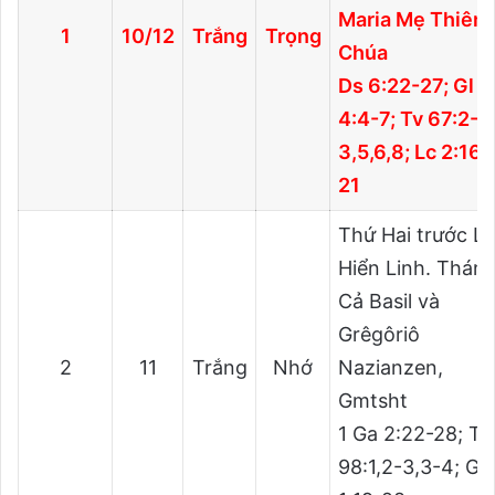
Maria Mẹ Thiên
1
10/12
Trắng
Trọng
Chúa
Ds 6:22-27; Gl
4:4-7; Tv 67:2-
3,5,6,8; Lc 2:16-
21
Thứ Hai trước L
Hiển Linh. Thán
Cả Basil và
Grêgôriô
2
11
Trắng
Nhớ
Nazianzen,
Gmtsht
1 Ga 2:22-28; Tv
98:1,2-3,3-4; Ga