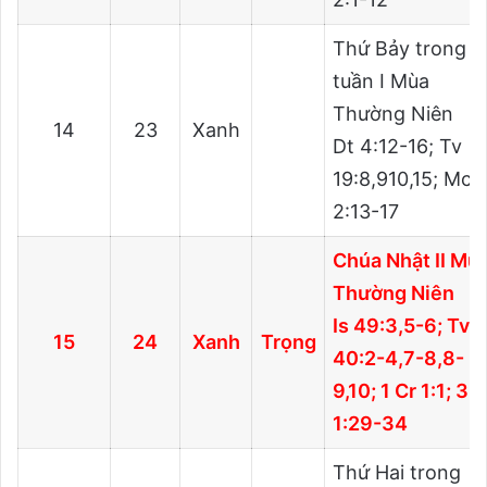
Thứ Bảy trong
tuần I Mùa
Thường Niên
14
23
Xanh
Dt 4:12-16; Tv
19:8,910,15; Mc
2:13-17
Chúa Nhật II Mù
Thường Niên
Is 49:3,5-6; Tv
15
24
Xanh
Trọng
40:2-4,7-8,8-
9,10; 1 Cr 1:1; 3 
1:29-34
Thứ Hai trong