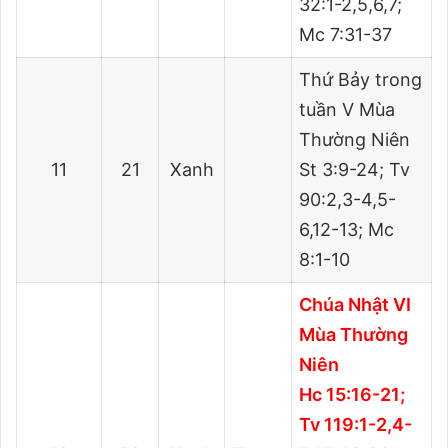
32:1-2,5,6,7;
Mc 7:31-37
Thứ Bảy trong
tuần V Mùa
Thường Niên
11
21
Xanh
St 3:9-24; Tv
90:2,3-4,5-
6,12-13; Mc
8:1-10
Chúa Nhật VI
Mùa Thường
Niên
Hc 15:16-21;
Tv 119:1-2,4-