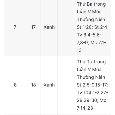
Thứ Ba trong
tuần V Mùa
Thường Niên
7
17
Xanh
St 1:20; St 2:4;
Tv 8:4-5,6-
7,8-9; Mc 7:1-
13
Thứ Tư trong
tuần V Mùa
Thường Niên
8
18
Xanh
St 2:5-9,15-17;
Tv 104:1-2,27-
28,29-30; Mc
7:14-23