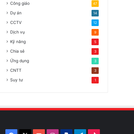
Công giáo
47
Dự án
14
CCTV
12
Dịch vụ
9
Kỹ năng
5
Chia sẻ
3
Ứng dụng
3
CNTT
3
Suy tư
1