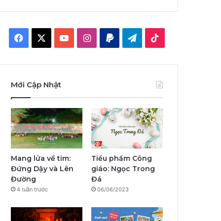
F
X
Y
I
P
T
T
a
o
n
a
e
i
c
u
s
y
l
k
Mới Cập Nhật
e
T
t
p
e
T
b
u
a
a
g
o
o
b
g
l
r
k
o
e
r
a
Mang lửa về tim:
Tiểu phẩm Công
Đứng Dậy và Lên
giáo: Ngọc Trong
k
a
m
Đường
Đá
4 tuần trước
06/06/2023
m