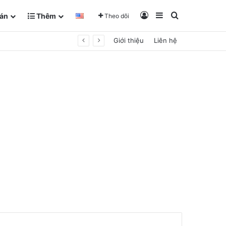
Đăng Nhập
Sidebar
Tìm kiếm
án
Thêm
Theo dõi
Giới thiệu
Liên hệ