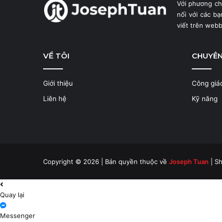
Với phương c
nối với các b
viết trên web
VỀ TÔI
CHUYÊ
Giới thiệu
Công giá
Liên hệ
Kỹ năng
Copyright © 2026 | Bản quyền thuộc về
Joseph Tuan
| Sh
Quay lại
Messenger