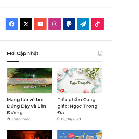
F
X
Y
I
P
T
T
a
o
n
a
e
i
c
u
s
y
l
k
Mới Cập Nhật
e
T
t
p
e
T
b
u
a
a
g
o
o
b
g
l
r
k
o
e
r
a
Mang lửa về tim:
Tiểu phẩm Công
Đứng Dậy và Lên
giáo: Ngọc Trong
k
a
m
Đường
Đá
3 tuần trước
06/06/2023
m