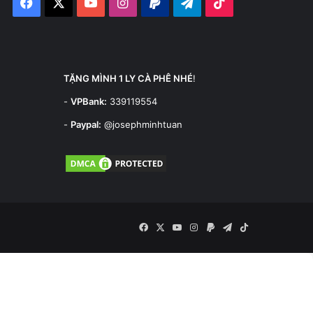
Facebook
X
YouTube
Instagram
Paypal
Telegram
TikTok
TẶNG MÌNH 1 LY CÀ PHÊ NHÉ
!
-
VPBank:
339119554
-
Paypal:
@josephminhtuan
Facebook
X
YouTube
Instagram
Paypal
Telegram
TikTok