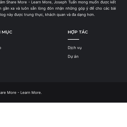
hâm Share More - Learn More, Joseph Tuấn mong muốn được kết
ạn gần xa và luôn sẵn lòng đón nhận những góp ý để cho các bài
blog này được trung thực, khách quan và đa dạng hơn.
N MỤC
HỢP TÁC
o
Dịch vụ
Dự án
are More - Learn More.