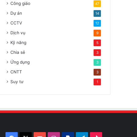
Công giáo
47
Dự án
14
CCTV
12
Dịch vụ
9
Kỹ năng
5
Chia sẻ
3
Ứng dụng
3
CNTT
3
Suy tư
1