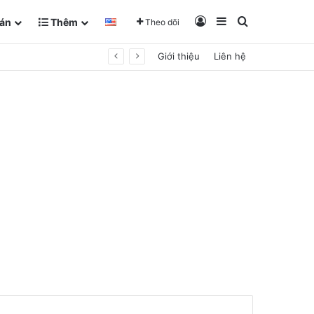
Đăng Nhập
Sidebar
Tìm kiếm
án
Thêm
Theo dõi
Giới thiệu
Liên hệ