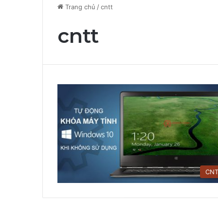
Trang chủ
/
cntt
cntt
CN