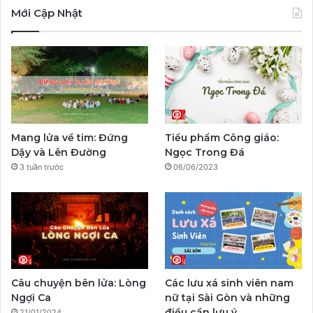
c
u
s
y
l
k
Mới Cập Nhật
e
T
t
p
e
T
b
u
a
a
g
o
o
b
g
l
r
k
o
e
r
a
Mang lửa về tim: Đứng
Tiểu phẩm Công giáo:
k
a
m
Dậy và Lên Đường
Ngọc Trong Đá
3 tuần trước
06/06/2023
m
Câu chuyện bên lửa: Lòng
Các lưu xá sinh viên nam
Ngợi Ca
nữ tại Sài Gòn và những
điều cần lưu ý
21/01/2024