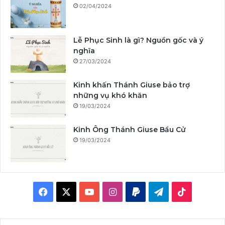
02/04/2024
Lễ Phục Sinh là gì? Nguồn gốc và ý
nghĩa
27/03/2024
Kinh khấn Thánh Giuse bảo trợ
những vụ khó khăn
19/03/2024
Kinh Ông Thánh Giuse Bầu Cử
19/03/2024
F
X
Y
I
P
T
T
a
o
n
a
e
i