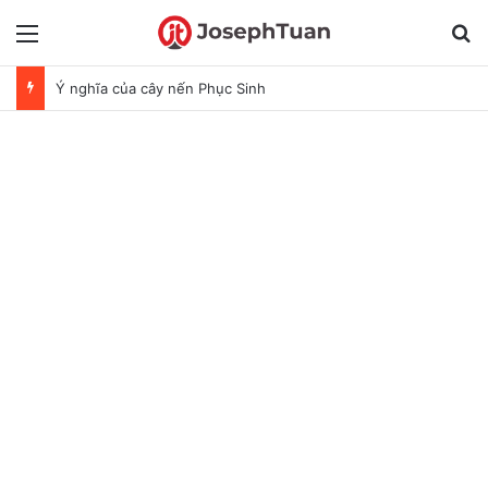
Menu
T
Ý nghĩa của cây nến Phục Sinh