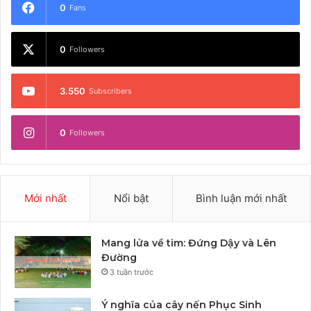
0
Fans
0
Followers
3.550
Subscribers
0
Followers
Mới nhất
Nổi bật
Bình luận mới nhất
Mang lửa về tim: Đứng Dậy và Lên
Đường
3 tuần trước
Ý nghĩa của cây nến Phục Sinh