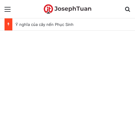
Menu
T
Ý nghĩa của cây nến Phục Sinh