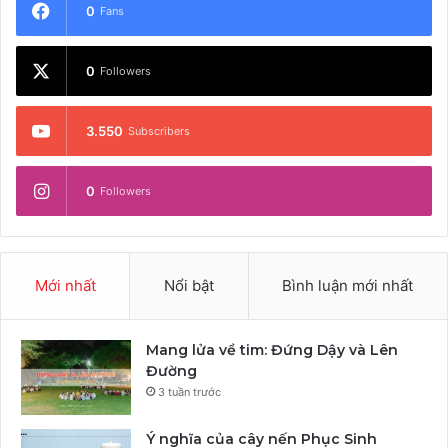
0
Fans
0
Followers
3.550
Subscribers
0
Followers
Mới nhất
Nổi bật
Bình luận mới nhất
Mang lửa về tim: Đứng Dậy và Lên
Đường
3 tuần trước
Ý nghĩa của cây nến Phục Sinh