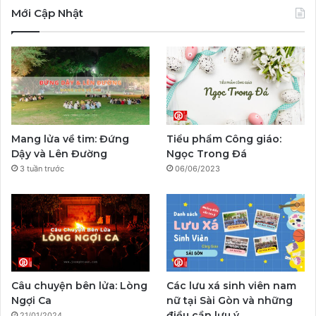
c
u
s
y
l
k
Mới Cập Nhật
e
T
t
p
e
T
b
u
a
a
g
o
o
b
g
l
r
k
o
e
r
a
Mang lửa về tim: Đứng
Tiểu phẩm Công giáo:
k
a
m
Dậy và Lên Đường
Ngọc Trong Đá
3 tuần trước
06/06/2023
m
Câu chuyện bên lửa: Lòng
Các lưu xá sinh viên nam
Ngợi Ca
nữ tại Sài Gòn và những
điều cần lưu ý
21/01/2024