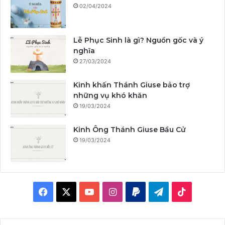
02/04/2024
Lễ Phục Sinh là gì? Nguồn gốc và ý
nghĩa
27/03/2024
Kinh khấn Thánh Giuse bảo trợ
những vụ khó khăn
19/03/2024
Kinh Ông Thánh Giuse Bầu Cử
19/03/2024
F
X
Y
I
P
T
T
a
o
n
a
e
i