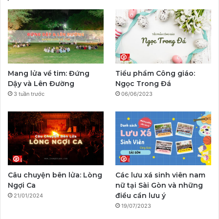
e
T
t
p
e
T
b
u
a
a
g
o
o
b
g
l
r
k
o
e
r
a
Mang lửa về tim: Đứng
Tiểu phẩm Công giáo:
k
a
m
Dậy và Lên Đường
Ngọc Trong Đá
3 tuần trước
06/06/2023
m
Câu chuyện bên lửa: Lòng
Các lưu xá sinh viên nam
Ngợi Ca
nữ tại Sài Gòn và những
điều cần lưu ý
21/01/2024
19/07/2023