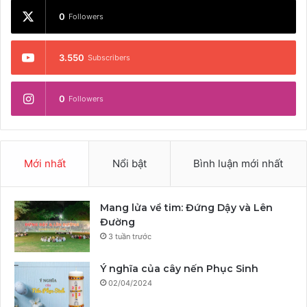
0
Followers
3.550
Subscribers
0
Followers
Mới nhất
Nổi bật
Bình luận mới nhất
Mang lửa về tim: Đứng Dậy và Lên
Đường
3 tuần trước
Ý nghĩa của cây nến Phục Sinh
02/04/2024