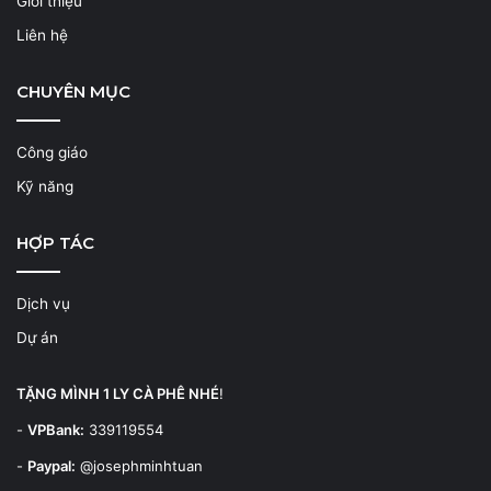
Giới thiệu
Liên hệ
CHUYÊN MỤC
Công giáo
Kỹ năng
HỢP TÁC
Dịch vụ
Dự án
TẶNG MÌNH 1 LY CÀ PHÊ NHÉ
!
-
VPBank:
339119554
-
Paypal:
@josephminhtuan