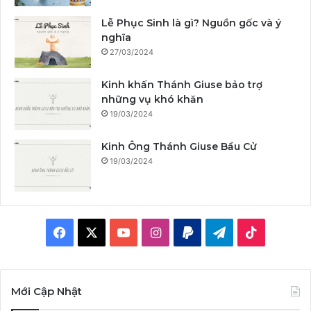
Lễ Phục Sinh là gì? Nguồn gốc và ý
nghĩa
27/03/2024
Kinh khấn Thánh Giuse bảo trợ
những vụ khó khăn
19/03/2024
Kinh Ông Thánh Giuse Bầu Cử
19/03/2024
F
X
Y
I
P
T
T
a
o
n
a
e
i
c
u
s
y
l
k
Mới Cập Nhật