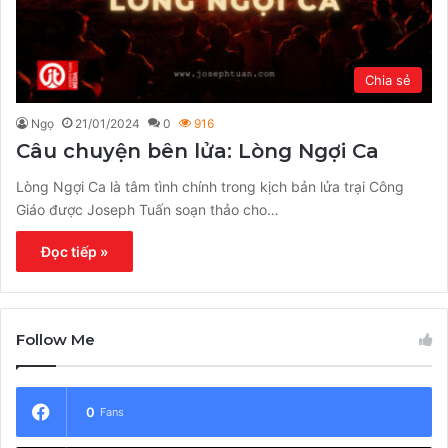
Chia sẻ
Ngọ
21/01/2024
0
916
Câu chuyện bên lửa: Lòng Ngợi Ca
Lòng Ngợi Ca là tâm tình chính trong kịch bản lửa trại Công
Giáo được Joseph Tuấn soạn thảo cho…
Đọc tiếp »
Follow Me
0
Fans