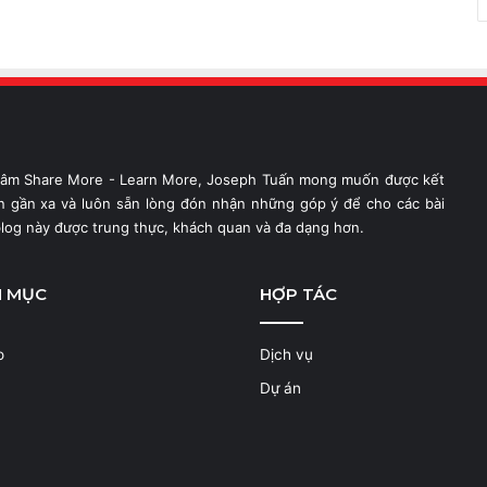
hâm Share More - Learn More, Joseph Tuấn mong muốn được kết
ạn gần xa và luôn sẵn lòng đón nhận những góp ý để cho các bài
blog này được trung thực, khách quan và đa dạng hơn.
N MỤC
HỢP TÁC
o
Dịch vụ
Dự án