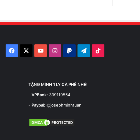
Facebook
X
YouTube
Instagram
Paypal
Telegram
TikTok
TẶNG MÌNH 1 LY CÀ PHÊ NHÉ
!
-
VPBank:
339119554
-
Paypal:
@josephminhtuan