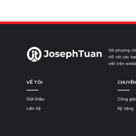
Với phương c
nối với các b
viết trên web
VỀ TÔI
CHUYÊ
Giới thiệu
Công giá
Liên hệ
Kỹ năng