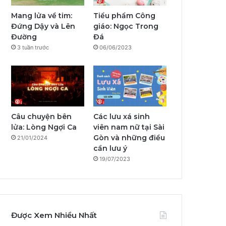
o
e
r
a
Mang lửa về tim:
Tiểu phẩm Công
Đứng Dậy và Lên
giáo: Ngọc Trong
k
a
m
Đường
Đá
3 tuần trước
06/06/2023
m
Câu chuyện bên
Các lưu xá sinh
lửa: Lòng Ngợi Ca
viên nam nữ tại Sài
Gòn và những điều
21/01/2024
cần lưu ý
19/07/2023
Được Xem Nhiều Nhất