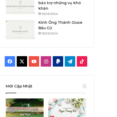
bảo trợ những vụ khó
khăn
19/03/2024
Kinh Ông Thánh Giuse
Bầu Cử
19/03/2024
F
X
Y
I
P
T
T
a
o
n
a
e
i
c
u
s
y
l
k
Mới Cập Nhật
e
T
t
p
e
T
b
u
a
a
g
o
o
b
g
l
r
k