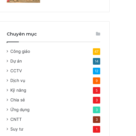
Chuyên mục
Công giáo
47
Dự án
14
CCTV
12
Dịch vụ
9
Kỹ năng
5
Chia sẻ
3
Ứng dụng
3
CNTT
3
Suy tư
1