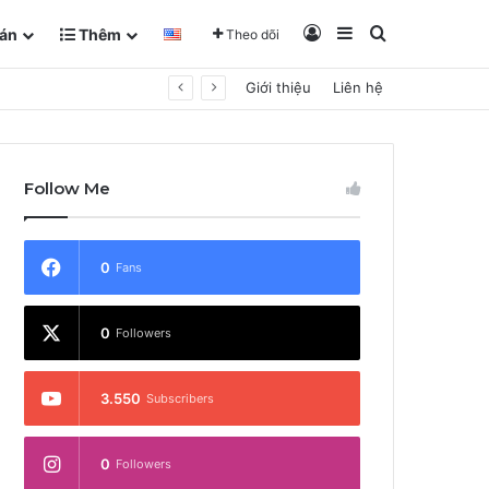
Đăng Nhập
Sidebar
Tìm kiếm
án
Thêm
Theo dõi
Giới thiệu
Liên hệ
Follow Me
0
Fans
0
Followers
3.550
Subscribers
0
Followers