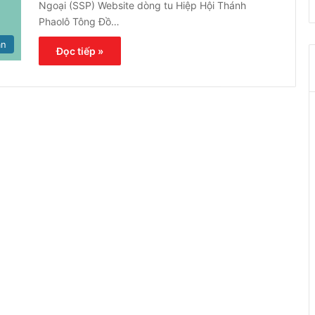
Ngoại (SSP) Website dòng tu Hiệp Hội Thánh
Phaolô Tông Đồ…
án
Đọc tiếp »