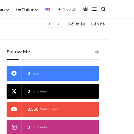
Đăng Nhập
Sidebar
Tìm kiếm
án
Thêm
Theo dõi
Giới thiệu
Liên hệ
Follow Me
0
Fans
0
Followers
3.550
Subscribers
0
Followers