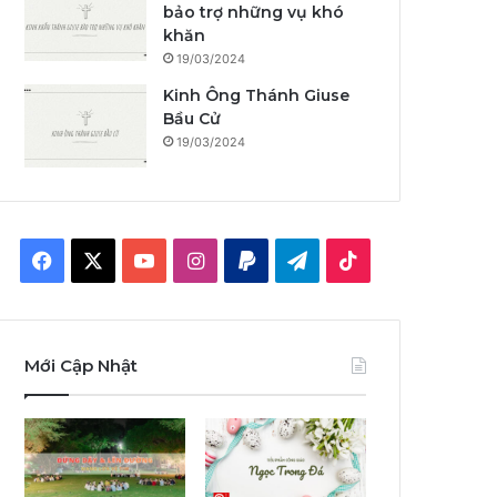
bảo trợ những vụ khó
khăn
19/03/2024
Kinh Ông Thánh Giuse
Bầu Cử
19/03/2024
F
X
Y
I
P
T
T
a
o
n
a
e
i
c
u
s
y
l
k
Mới Cập Nhật
e
T
t
p
e
T
b
u
a
a
g
o
o
b
g
l
r
k