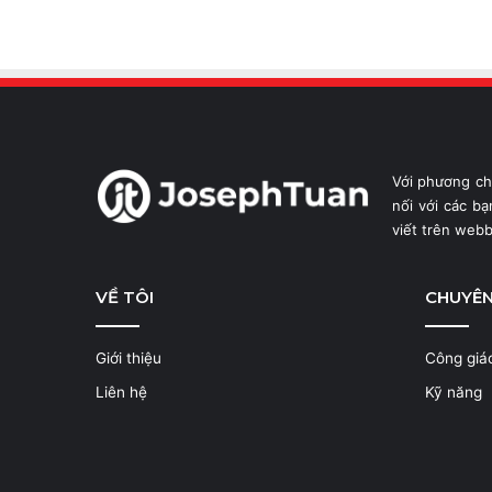
Với phương c
nối với các b
viết trên web
VỀ TÔI
CHUYÊ
Giới thiệu
Công giá
Liên hệ
Kỹ năng