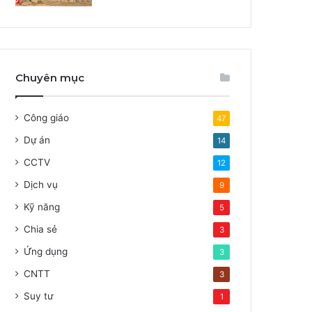
Chuyên mục
Công giáo
47
Dự án
14
CCTV
12
Dịch vụ
9
Kỹ năng
5
Chia sẻ
3
Ứng dụng
3
CNTT
3
Suy tư
1