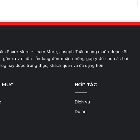
hâm Share More - Learn More, Joseph Tuấn mong muốn được kết
ạn gần xa và luôn sẵn lòng đón nhận những góp ý để cho các bài
blog này được trung thực, khách quan và đa dạng hơn.
N MỤC
HỢP TÁC
o
Dịch vụ
Dự án