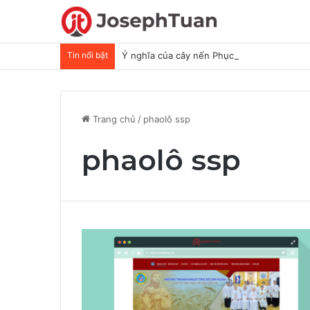
Tin nổi bật
Ý nghĩa của cây nến Phục Sinh
Trang chủ
/
phaolô ssp
phaolô ssp