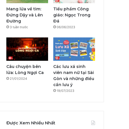
o
e
r
a
Mang lửa về tim:
Tiểu phẩm Công
Đứng Dậy và Lên
giáo: Ngọc Trong
k
a
m
Đường
Đá
3 tuần trước
06/06/2023
m
Câu chuyện bên
Các lưu xá sinh
lửa: Lòng Ngợi Ca
viên nam nữ tại Sài
Gòn và những điều
21/01/2024
cần lưu ý
19/07/2023
Được Xem Nhiều Nhất