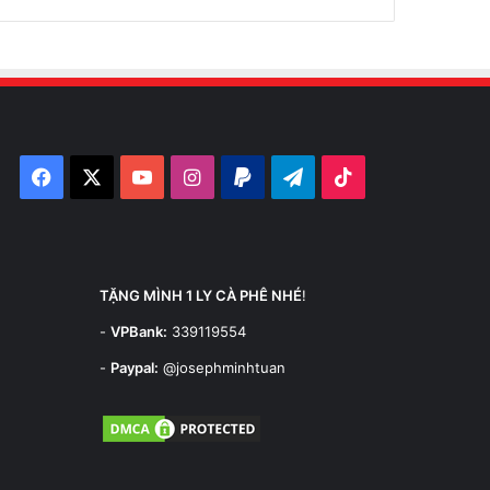
Facebook
X
YouTube
Instagram
Paypal
Telegram
TikTok
TẶNG MÌNH 1 LY CÀ PHÊ NHÉ
!
-
VPBank:
339119554
-
Paypal:
@josephminhtuan