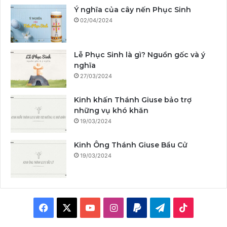
Ý nghĩa của cây nến Phục Sinh
02/04/2024
Lễ Phục Sinh là gì? Nguồn gốc và ý
nghĩa
27/03/2024
Kinh khấn Thánh Giuse bảo trợ
những vụ khó khăn
19/03/2024
Kinh Ông Thánh Giuse Bầu Cử
19/03/2024
F
X
Y
I
P
T
T