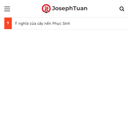
Menu
T
Ý nghĩa của cây nến Phục Sinh