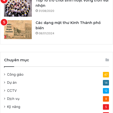
Top 10 trò chơi sinh hoạt vòng tròn vui
nhộn
31/08/2020
Các dạng mật thư Kinh Thánh phổ
biến
08/01/2024
Chuyên mục
Công giáo
47
Dự án
14
CCTV
12
Dịch vụ
9
Kỹ năng
5