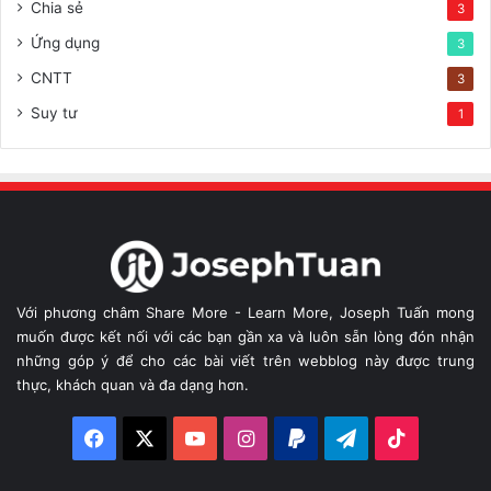
Chia sẻ
3
Ứng dụng
3
CNTT
3
Suy tư
1
Với phương châm Share More - Learn More, Joseph Tuấn mong
muốn được kết nối với các bạn gần xa và luôn sẵn lòng đón nhận
những góp ý để cho các bài viết trên webblog này được trung
thực, khách quan và đa dạng hơn.
Facebook
X
YouTube
Instagram
Paypal
Telegram
TikTok