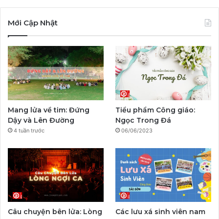
a
o
n
a
e
i
c
u
s
y
l
k
Mới Cập Nhật
e
T
t
p
e
T
b
u
a
a
g
o
o
b
g
l
r
k
o
e
r
a
Mang lửa về tim: Đứng
Tiểu phẩm Công giáo:
k
a
m
Dậy và Lên Đường
Ngọc Trong Đá
4 tuần trước
06/06/2023
m
Câu chuyện bên lửa: Lòng
Các lưu xá sinh viên nam