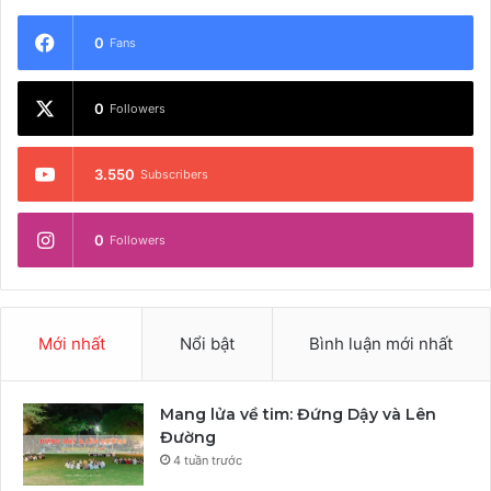
0
Fans
0
Followers
3.550
Subscribers
0
Followers
Mới nhất
Nổi bật
Bình luận mới nhất
Mang lửa về tim: Đứng Dậy và Lên
Đường
4 tuần trước