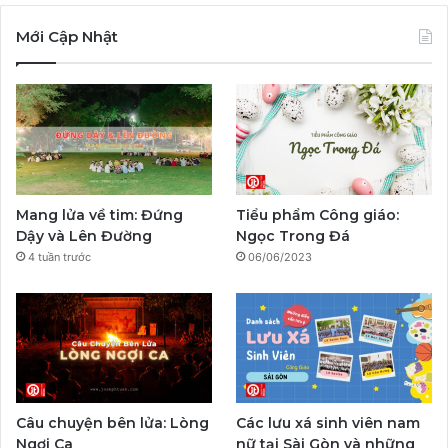
c
u
s
y
l
k
Mới Cập Nhật
e
T
t
p
e
T
b
u
a
a
g
o
o
b
g
l
r
k
o
e
r
a
Mang lửa về tim: Đứng
Tiểu phẩm Công giáo:
k
a
m
Dậy và Lên Đường
Ngọc Trong Đá
4 tuần trước
06/06/2023
m
Câu chuyện bên lửa: Lòng
Các lưu xá sinh viên nam
Ngợi Ca
nữ tại Sài Gòn và những