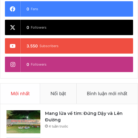
0
Fans
0
Followers
3.550
Subscribers
0
Followers
Mới nhất
Nổi bật
Bình luận mới nhất
Mang lửa về tim: Đứng Dậy và Lên
Đường
4 tuần trước