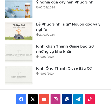
Ý nghĩa của cây nến Phục Sinh
02/04/2024
Lễ Phục Sinh là gì? Nguồn gốc và ý
nghĩa
27/03/2024
Kinh khấn Thánh Giuse bảo trợ
những vụ khó khăn
19/03/2024
Kinh Ông Thánh Giuse Bầu Cử
19/03/2024
F
X
Y
I
P
T
T
a
o
n
a
e
i