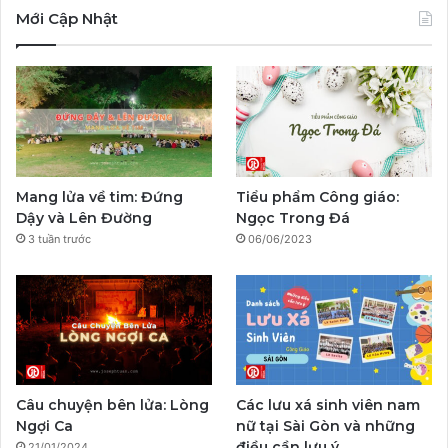
c
u
s
y
l
k
Mới Cập Nhật
e
T
t
p
e
T
b
u
a
a
g
o
o
b
g
l
r
k
o
e
r
a
Mang lửa về tim: Đứng
Tiểu phẩm Công giáo:
k
a
m
Dậy và Lên Đường
Ngọc Trong Đá
3 tuần trước
06/06/2023
m
Câu chuyện bên lửa: Lòng
Các lưu xá sinh viên nam
Ngợi Ca
nữ tại Sài Gòn và những
điều cần lưu ý
21/01/2024