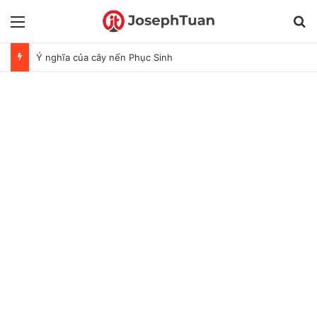
Menu
T
Ý nghĩa của cây nến Phục Sinh