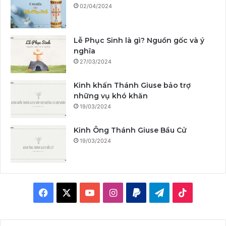
02/04/2024
Lễ Phục Sinh là gì? Nguồn gốc và ý
nghĩa
27/03/2024
Kinh khấn Thánh Giuse bảo trợ
những vụ khó khăn
19/03/2024
Kinh Ông Thánh Giuse Bầu Cử
19/03/2024
F
X
Y
I
P
T
T
a
o
n
a
e
i