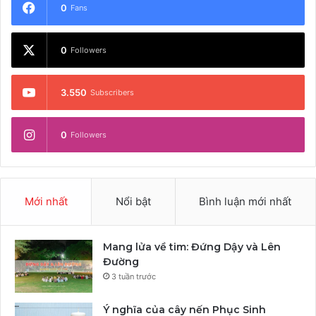
0
Fans
0
Followers
3.550
Subscribers
0
Followers
Mới nhất
Nổi bật
Bình luận mới nhất
Mang lửa về tim: Đứng Dậy và Lên
Đường
3 tuần trước
Ý nghĩa của cây nến Phục Sinh