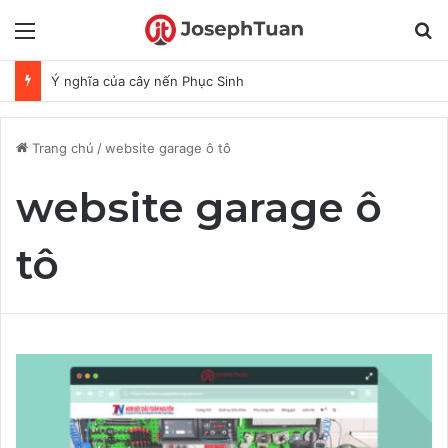
Menu
T
Ý nghĩa của cây nến Phục Sinh
Trang chủ
/
website garage ô tô
website garage ô
tô