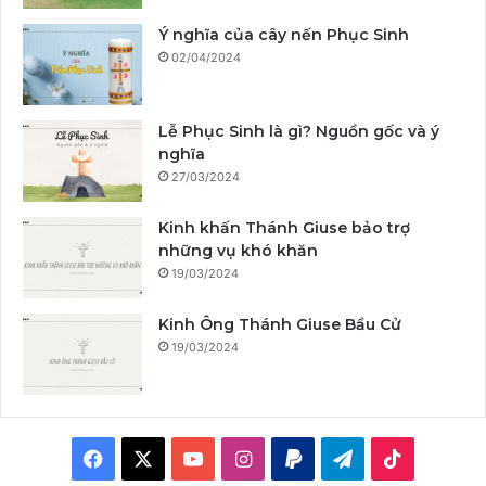
Ý nghĩa của cây nến Phục Sinh
02/04/2024
Lễ Phục Sinh là gì? Nguồn gốc và ý
nghĩa
27/03/2024
Kinh khấn Thánh Giuse bảo trợ
những vụ khó khăn
19/03/2024
Kinh Ông Thánh Giuse Bầu Cử
19/03/2024
F
X
Y
I
P
T
T