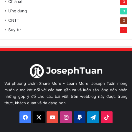
Chia sẻ
3
Ứng dụng
3
CNTT
3
Suy tư
1
Với phương châm Share More - Learn More, Joseph Tuấn mong
muốn được kết nối với các bạn gần xa và luôn sẵn lòng đón nhận
những góp ý để cho các bài viết trên webblog này được trung
thực, khách quan và đa dạng hơn.
Facebook
X
YouTube
Instagram
Paypal
Telegram
TikTok