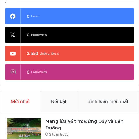
0
Fans
0
Followers
3.550
Subscribers
0
Followers
Mới nhất
Nổi bật
Bình luận mới nhất
Mang lửa về tim: Đứng Dậy và Lên
Đường
3 tuần trước