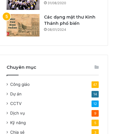
31/08/2020
Các dạng mật thư Kinh
Thánh phổ biến
08/01/2024
Chuyên mục
Công giáo
47
Dự án
14
CCTV
12
Dịch vụ
9
Kỹ năng
5
Chia sẻ
3