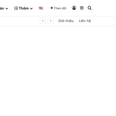
Đăng Nhập
Sidebar
Tìm kiếm
án
Thêm
Theo dõi
Giới thiệu
Liên hệ