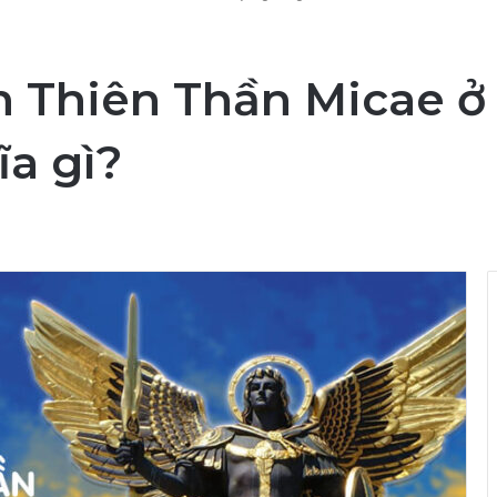
 Thiên Thần Micae ở 
ĩa gì?