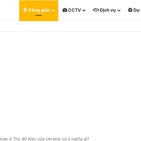
Công giáo
CCTV
Dịch vụ
Dự 
cae ở Thủ đô Kiev của Ukraine có ý nghĩa gì?