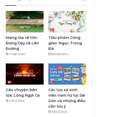
e
T
t
p
e
T
b
u
a
a
g
o
o
b
g
l
r
k
o
e
r
a
Mang lửa về tim:
Tiểu phẩm Công
Đứng Dậy và Lên
giáo: Ngọc Trong
k
a
m
Đường
Đá
3 tuần trước
06/06/2023
m
Câu chuyện bên
Các lưu xá sinh
lửa: Lòng Ngợi Ca
viên nam nữ tại Sài
Gòn và những điều
21/01/2024
cần lưu ý
19/07/2023