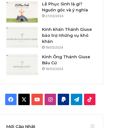
Lễ Phục Sinh là gì?
Nguồn gốc và ý nghĩa
27/03/2024
Kinh khấn Thánh Giuse
bảo trợ những vụ khó
khăn
19/03/2024
Kinh Ông Thánh Giuse
Bầu Cử
19/03/2024
F
X
Y
I
P
T
T
a
o
n
a
e
i
c
u
s
y
l
k
Mới Cập Nhật