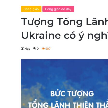
Công giáo
Công giáo đó đây
Tượng Tổng Lãnh
Ukraine có ý ngh
Ngọ
0
907