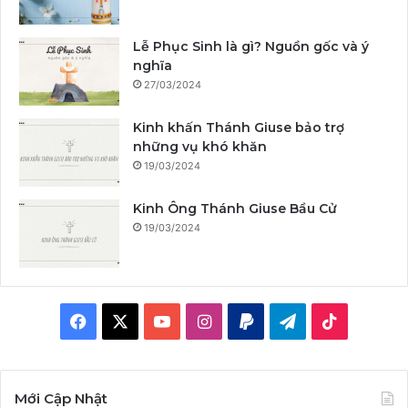
Lễ Phục Sinh là gì? Nguồn gốc và ý
nghĩa
27/03/2024
Kinh khấn Thánh Giuse bảo trợ
những vụ khó khăn
19/03/2024
Kinh Ông Thánh Giuse Bầu Cử
19/03/2024
F
X
Y
I
P
T
T
a
o
n
a
e
i
c
u
s
y
l
k
Mới Cập Nhật