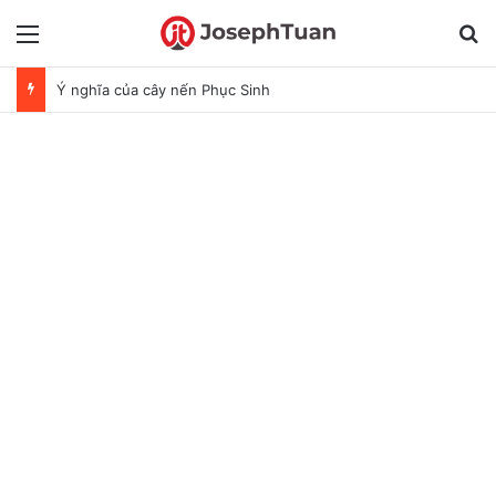
Menu
T
Ý nghĩa của cây nến Phục Sinh