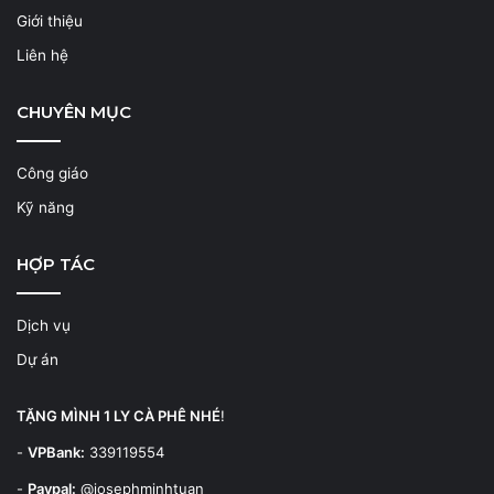
Giới thiệu
Liên hệ
CHUYÊN MỤC
Công giáo
Kỹ năng
HỢP TÁC
Dịch vụ
Dự án
TẶNG MÌNH 1 LY CÀ PHÊ NHÉ
!
-
VPBank:
339119554
-
Paypal:
@josephminhtuan