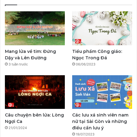
e
T
t
p
e
T
b
u
a
a
g
o
o
b
g
l
r
k
o
e
r
a
Mang lửa về tim: Đứng
Tiểu phẩm Công giáo:
k
a
m
Dậy và Lên Đường
Ngọc Trong Đá
3 tuần trước
06/06/2023
m
Câu chuyện bên lửa: Lòng
Các lưu xá sinh viên nam
Ngợi Ca
nữ tại Sài Gòn và những
điều cần lưu ý
21/01/2024
19/07/2023