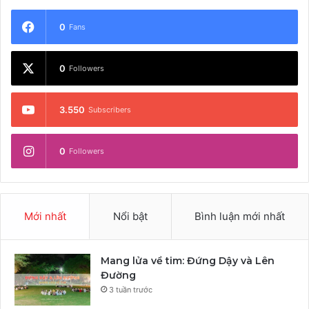
0
Fans
0
Followers
3.550
Subscribers
0
Followers
Mới nhất
Nổi bật
Bình luận mới nhất
Mang lửa về tim: Đứng Dậy và Lên
Đường
3 tuần trước