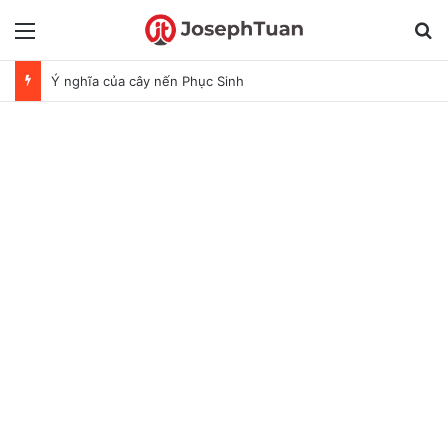
Menu
T
Ý nghĩa của cây nến Phục Sinh