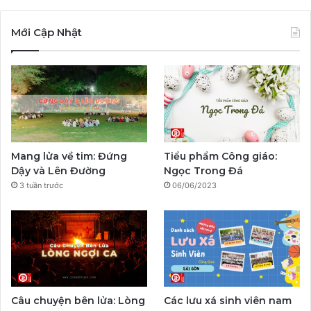
a
o
n
a
e
i
c
u
s
y
l
k
Mới Cập Nhật
e
T
t
p
e
T
b
u
a
a
g
o
o
b
g
l
r
k
o
e
r
a
Mang lửa về tim: Đứng
Tiểu phẩm Công giáo:
k
a
m
Dậy và Lên Đường
Ngọc Trong Đá
3 tuần trước
06/06/2023
m
Câu chuyện bên lửa: Lòng
Các lưu xá sinh viên nam