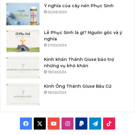
Ý nghĩa của cây nến Phục Sinh
02/04/2024
Lễ Phục Sinh là gì? Nguồn gốc và ý
nghĩa
27/03/2024
Kinh khấn Thánh Giuse bảo trợ
những vụ khó khăn
19/03/2024
Kinh Ông Thánh Giuse Bầu Cử
19/03/2024
F
X
Y
I
P
T
T