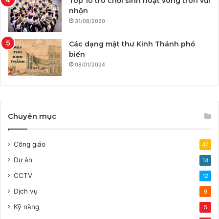
Top 10 trò chơi sinh hoạt vòng tròn vui
nhộn
31/08/2020
Các dạng mật thư Kinh Thánh phổ
biến
08/01/2024
Chuyên mục
Công giáo
47
Dự án
14
CCTV
12
Dịch vụ
9
Kỹ năng
5