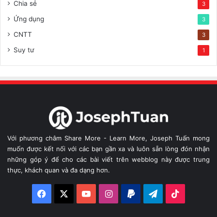
Chia sẻ
3
Ứng dụng
3
CNTT
3
Suy tư
1
Với phương châm Share More - Learn More, Joseph Tuấn mong
muốn được kết nối với các bạn gần xa và luôn sẵn lòng đón nhận
những góp ý để cho các bài viết trên webblog này được trung
thực, khách quan và đa dạng hơn.
Facebook
X
YouTube
Instagram
Paypal
Telegram
TikTok