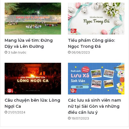
b
u
a
a
g
o
o
b
g
l
r
k
o
e
r
a
Mang lửa về tim: Đứng
Tiểu phẩm Công giáo:
k
a
m
Dậy và Lên Đường
Ngọc Trong Đá
3 tuần trước
06/06/2023
m
Câu chuyện bên lửa: Lòng
Các lưu xá sinh viên nam
Ngợi Ca
nữ tại Sài Gòn và những
điều cần lưu ý
21/01/2024
19/07/2023