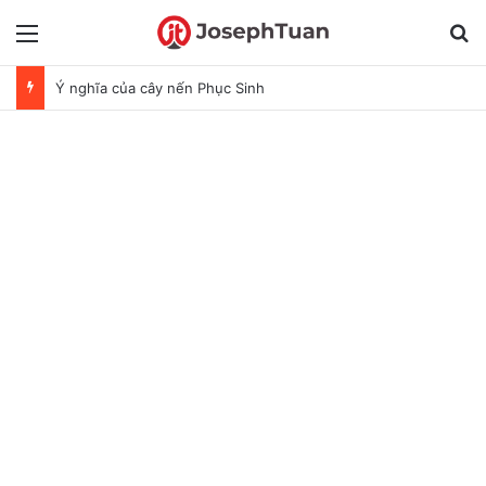
Menu
T
Ý nghĩa của cây nến Phục Sinh