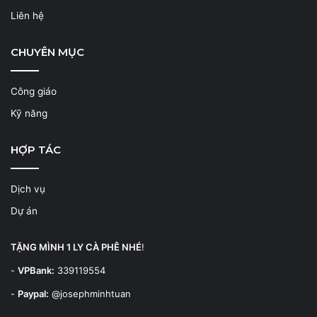
Liên hệ
CHUYÊN MỤC
Công giáo
Kỹ năng
HỢP TÁC
Dịch vụ
Dự án
TẶNG MÌNH 1 LY CÀ PHÊ NHÉ
!
-
VPBank:
339119554
-
Paypal:
@josephminhtuan