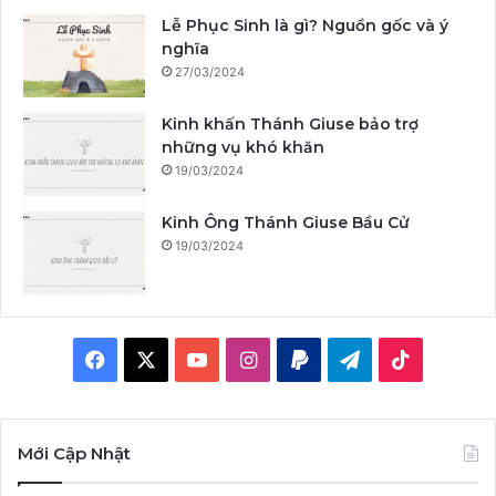
Lễ Phục Sinh là gì? Nguồn gốc và ý
nghĩa
27/03/2024
Kinh khấn Thánh Giuse bảo trợ
những vụ khó khăn
19/03/2024
Kinh Ông Thánh Giuse Bầu Cử
19/03/2024
F
X
Y
I
P
T
T
a
o
n
a
e
i
c
u
s
y
l
k
Mới Cập Nhật
e
T
t
p
e
T