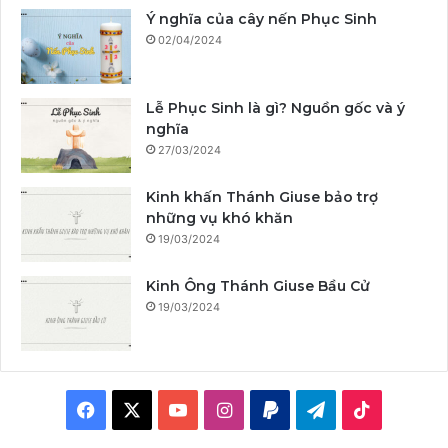
Ý nghĩa của cây nến Phục Sinh
02/04/2024
Lễ Phục Sinh là gì? Nguồn gốc và ý
nghĩa
27/03/2024
Kinh khấn Thánh Giuse bảo trợ
những vụ khó khăn
19/03/2024
Kinh Ông Thánh Giuse Bầu Cử
19/03/2024
F
X
Y
I
P
T
T