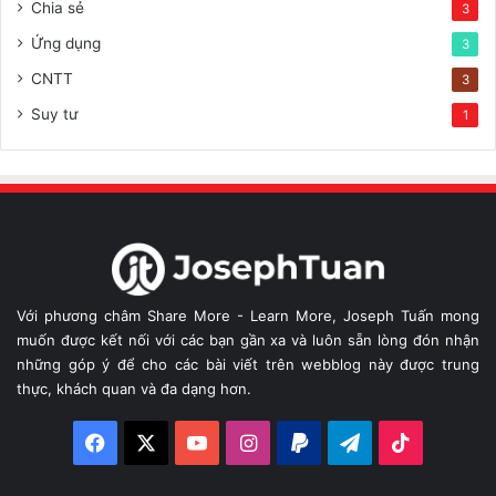
Chia sẻ
3
Ứng dụng
3
CNTT
3
Suy tư
1
Với phương châm Share More - Learn More, Joseph Tuấn mong
muốn được kết nối với các bạn gần xa và luôn sẵn lòng đón nhận
những góp ý để cho các bài viết trên webblog này được trung
thực, khách quan và đa dạng hơn.
Facebook
X
YouTube
Instagram
Paypal
Telegram
TikTok