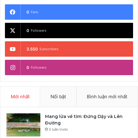
0
Fans
0
Followers
3.550
Subscribers
0
Followers
Mới nhất
Nổi bật
Bình luận mới nhất
Mang lửa về tim: Đứng Dậy và Lên
Đường
3 tuần trước