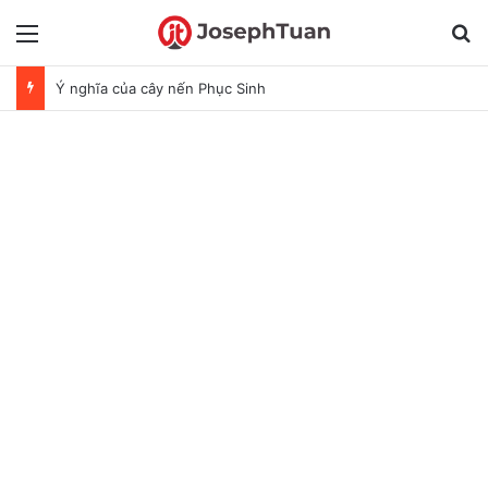
Menu
T
Ý nghĩa của cây nến Phục Sinh