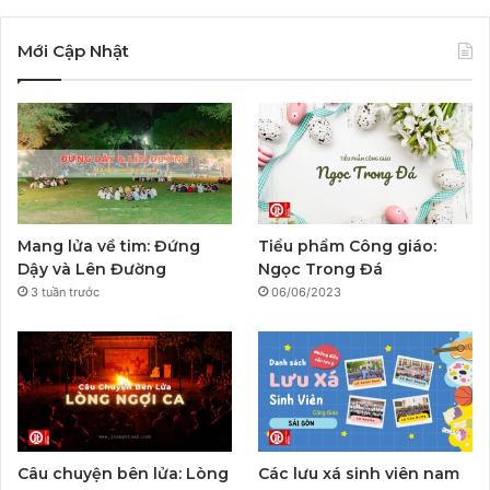
a
o
n
a
e
i
c
u
s
y
l
k
Mới Cập Nhật
e
T
t
p
e
T
b
u
a
a
g
o
o
b
g
l
r
k
o
e
r
a
Mang lửa về tim: Đứng
Tiểu phẩm Công giáo:
k
a
m
Dậy và Lên Đường
Ngọc Trong Đá
3 tuần trước
06/06/2023
m
Câu chuyện bên lửa: Lòng
Các lưu xá sinh viên nam