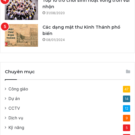
Top 10 trò chơi sinh hoạt vòng tròn vui
nhộn
31/08/2020
Các dạng mật thư Kinh Thánh phổ
biến
08/01/2024
Chuyên mục
Công giáo
47
Dự án
14
CCTV
12
Dịch vụ
9
Kỹ năng
5