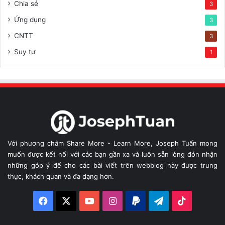
Chia sẻ
3
Ứng dụng
3
CNTT
3
Suy tư
1
Với phương châm Share More - Learn More, Joseph Tuấn mong
muốn được kết nối với các bạn gần xa và luôn sẵn lòng đón nhận
những góp ý để cho các bài viết trên webblog này được trung
thực, khách quan và đa dạng hơn.
Facebook
X
YouTube
Instagram
Paypal
Telegram
TikTok