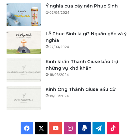
Ý nghĩa của cây nến Phục Sinh
02/04/2024
Lễ Phục Sinh là gì? Nguồn gốc và ý
nghĩa
27/03/2024
Kinh khấn Thánh Giuse bảo trợ
những vụ khó khăn
19/03/2024
Kinh Ông Thánh Giuse Bầu Cử
19/03/2024
F
X
Y
I
P
T
T