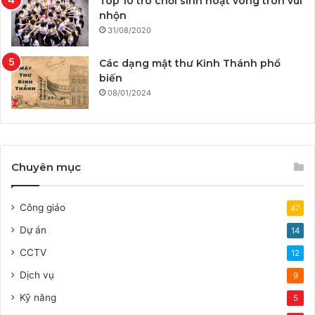
Top 10 trò chơi sinh hoạt vòng tròn vui
nhộn
31/08/2020
Các dạng mật thư Kinh Thánh phổ
biến
08/01/2024
Chuyên mục
Công giáo
47
Dự án
14
CCTV
12
Dịch vụ
9
Kỹ năng
5