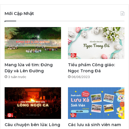
a
o
n
a
e
i
c
u
s
y
l
k
Mới Cập Nhật
e
T
t
p
e
T
b
u
a
a
g
o
o
b
g
l
r
k
o
e
r
a
Mang lửa về tim: Đứng
Tiểu phẩm Công giáo:
k
a
m
Dậy và Lên Đường
Ngọc Trong Đá
3 tuần trước
06/06/2023
m
Câu chuyện bên lửa: Lòng
Các lưu xá sinh viên nam