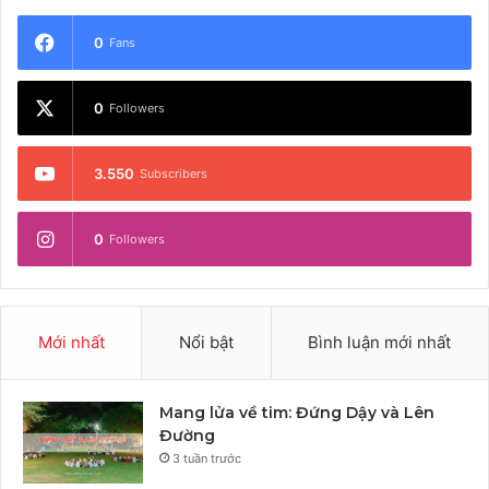
0
Fans
0
Followers
3.550
Subscribers
0
Followers
Mới nhất
Nổi bật
Bình luận mới nhất
Mang lửa về tim: Đứng Dậy và Lên
Đường
3 tuần trước