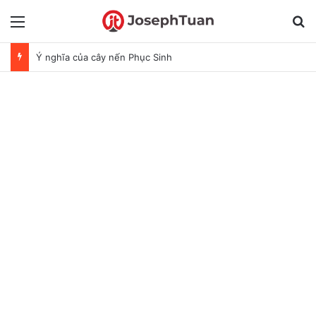
Menu
T
Ý nghĩa của cây nến Phục Sinh