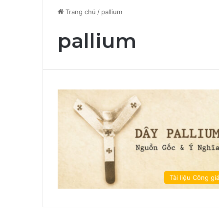
Trang chủ
/
pallium
pallium
Tài liệu Công gi