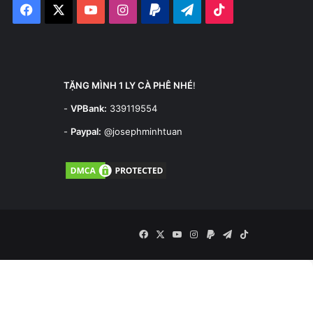
Facebook
X
YouTube
Instagram
Paypal
Telegram
TikTok
TẶNG MÌNH 1 LY CÀ PHÊ NHÉ
!
-
VPBank:
339119554
-
Paypal:
@josephminhtuan
Facebook
X
YouTube
Instagram
Paypal
Telegram
TikTok