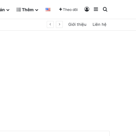
Đăng Nhập
Sidebar
Tìm kiếm
án
Thêm
Theo dõi
Giới thiệu
Liên hệ