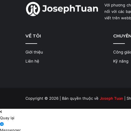
Với phương c
nối với các b
viết trên web
VỀ TÔI
CHUYÊ
Giới thiệu
Công giá
Liên hệ
Kỹ năng
Copyright © 2026 | Bản quyền thuộc về
Joseph Tuan
| Sh
Quay lại
Messenger