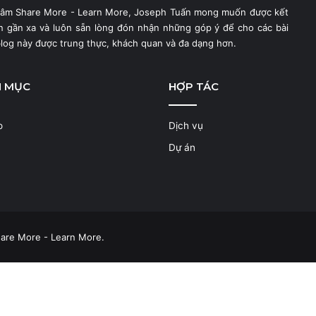
hâm Share More - Learn More, Joseph Tuấn mong muốn được kết
ạn gần xa và luôn sẵn lòng đón nhận những góp ý để cho các bài
blog này được trung thực, khách quan và đa dạng hơn.
N MỤC
HỢP TÁC
o
Dịch vụ
Dự án
are More - Learn More.