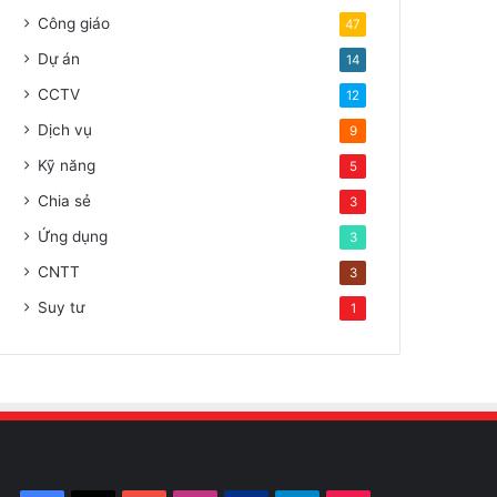
Công giáo
47
Dự án
14
CCTV
12
Dịch vụ
9
Kỹ năng
5
Chia sẻ
3
Ứng dụng
3
CNTT
3
Suy tư
1