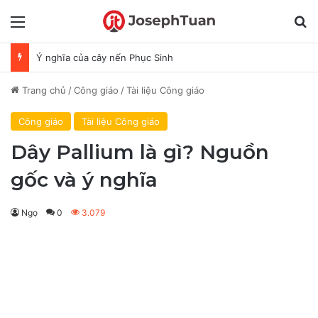
Menu
T
Lễ Phục Sinh là gì? Nguồn gốc và ý nghĩa
Trang chủ
/
Công giáo
/
Tài liệu Công giáo
Công giáo
Tài liệu Công giáo
Dây Pallium là gì? Nguồn
gốc và ý nghĩa
Ngọ
0
3.079