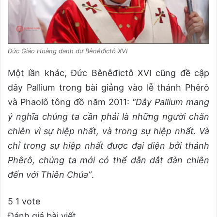
Đức Giáo Hoàng danh dự Bênêđictô XVI
Một lần khác, Đức Bênêđictô XVI cũng đề cập
dây Pallium trong bài giảng vào lễ thánh Phêrô
và Phaolô tông đồ năm 2011:
“Dây Pallium mang
ý nghĩa chúng ta cần phải là những người chăn
chiên vì sự hiệp nhất, và trong sự hiệp nhất. Và
chỉ trong sự hiệp nhất được đại diện bởi thánh
Phêrô, chúng ta mới có thể dẫn dắt đàn chiên
đến với Thiên Chúa”
.
5
1
vote
Đánh giá bài viết