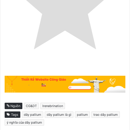
Nguồn
CG&DT
Irenebrination
Tags
dây pallium
dây pallium là gì
pallium
trao dây pallium
ý nghĩa của dây pallium