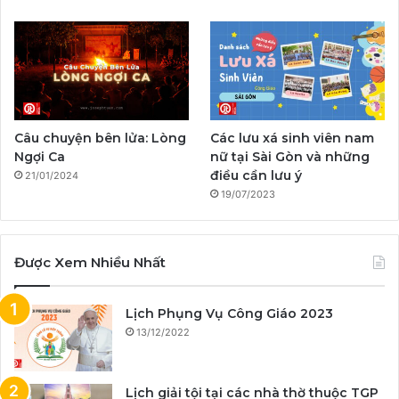
m
Câu chuyện bên lửa: Lòng
Các lưu xá sinh viên nam
Ngợi Ca
nữ tại Sài Gòn và những
điều cần lưu ý
21/01/2024
19/07/2023
Được Xem Nhiều Nhất
Lịch Phụng Vụ Công Giáo 2023
13/12/2022
Lịch giải tội tại các nhà thờ thuộc TGP