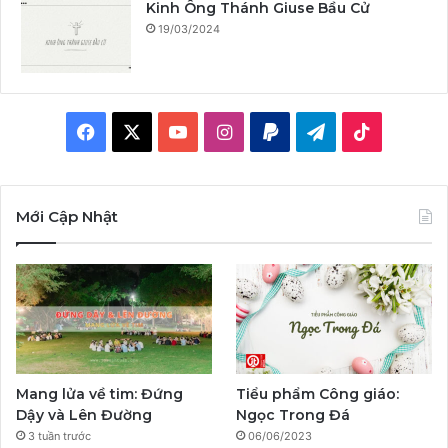
Kinh Ông Thánh Giuse Bầu Cử
19/03/2024
F
X
Y
I
P
T
T
a
o
n
a
e
i
c
u
s
y
l
k
Mới Cập Nhật
e
T
t
p
e
T
b
u
a
a
g
o
o
b
g
l
r
k
o
e
r
a
Mang lửa về tim: Đứng
Tiểu phẩm Công giáo:
k
a
m
Dậy và Lên Đường
Ngọc Trong Đá
3 tuần trước
06/06/2023