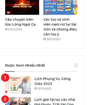
Câu chuyện bên
Các lưu xá sinh
lửa: Lòng Ngợi Ca
viên nam nữ tại Sài
Gòn và những điều
21/01/2024
cần lưu ý
19/07/2023
Được Xem Nhiều Nhất
Lịch Phụng Vụ Công
Giáo 2023
13/12/2022
Lịch giải tội tại các nhà
thờ thuộc TGP Sài Gòn