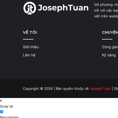
Với phương c
nối với các b
viết trên web
VỀ TÔI
CHUYÊ
Giới thiệu
Công giá
Liên hệ
Kỹ năng
Copyright © 2026 | Bản quyền thuộc về
Joseph Tuan
| Sh
Quay lại
Messenger