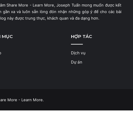
hâm Share More - Learn More, Joseph Tuấn mong muốn được kết
ạn gần xa và luôn sẵn lòng đón nhận những góp ý để cho các bài
blog này được trung thực, khách quan và đa dạng hơn.
N MỤC
HỢP TÁC
o
Dịch vụ
Dự án
are More - Learn More.