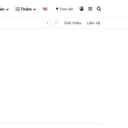
Đăng Nhập
Sidebar
Tìm kiếm
án
Thêm
Theo dõi
Giới thiệu
Liên hệ