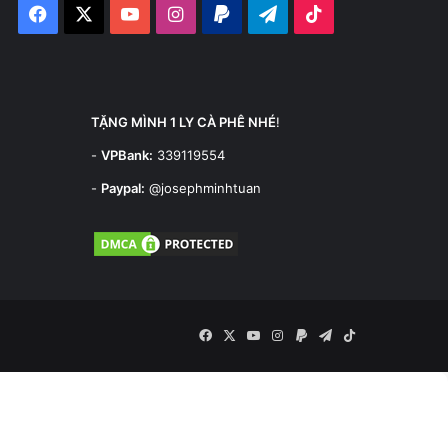
Facebook
X
YouTube
Instagram
Paypal
Telegram
TikTok
TẶNG MÌNH 1 LY CÀ PHÊ NHÉ
!
-
VPBank:
339119554
-
Paypal:
@josephminhtuan
Facebook
X
YouTube
Instagram
Paypal
Telegram
TikTok