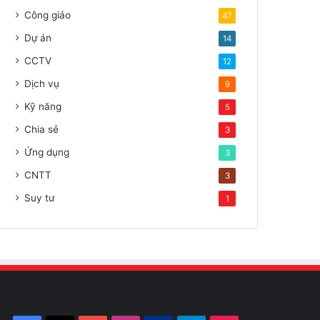
Công giáo
47
Dự án
14
CCTV
12
Dịch vụ
9
Kỹ năng
5
Chia sẻ
3
Ứng dụng
3
CNTT
3
Suy tư
1