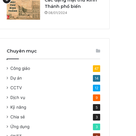
Các dạng mật thư Kinh
Thánh phổ biến
08/01/2024
Chuyên mục
Công giáo
47
Dự án
14
CCTV
12
Dịch vụ
9
Kỹ năng
5
Chia sẻ
3
Ứng dụng
3