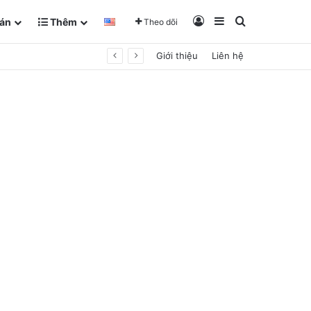
Đăng Nhập
Sidebar
Tìm kiếm
án
Thêm
Theo dõi
Giới thiệu
Liên hệ