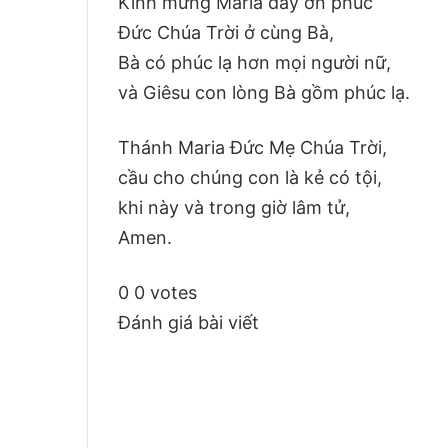
Kính mừng Maria đầy ơn phúc
Đức Chúa Trời ở cùng Bà,
Bà có phúc lạ hơn mọi người nữ,
và Giêsu con lòng Bà gồm phúc lạ.
Thánh Maria Đức Mẹ Chúa Trời,
cầu cho chúng con là kẻ có tội,
khi này và trong giờ lâm tử,
Amen.
0
0
votes
Đánh giá bài viết