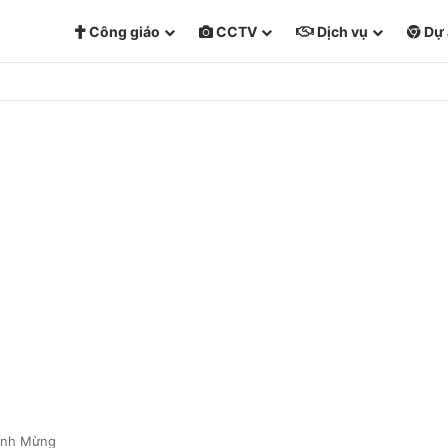
Công giáo
CCTV
Dịch vụ
Dự 
ính Mừng