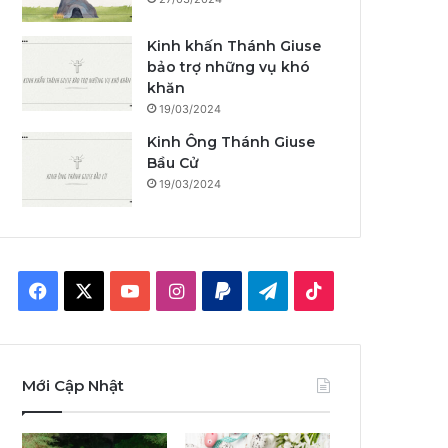
Kinh khấn Thánh Giuse
bảo trợ những vụ khó
khăn
19/03/2024
Kinh Ông Thánh Giuse
Bầu Cử
19/03/2024
F
X
Y
I
P
T
T
a
o
n
a
e
i
c
u
s
y
l
k
Mới Cập Nhật
e
T
t
p
e
T