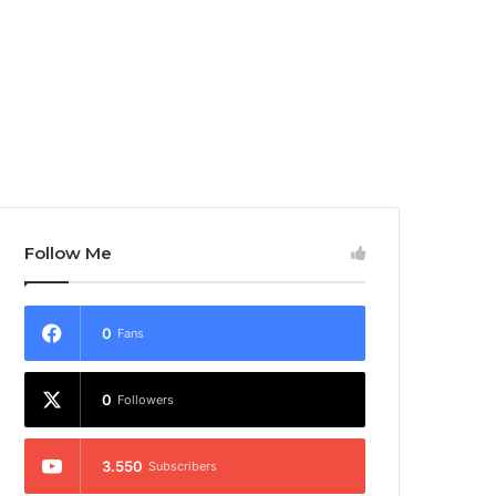
Follow Me
0
Fans
0
Followers
3.550
Subscribers