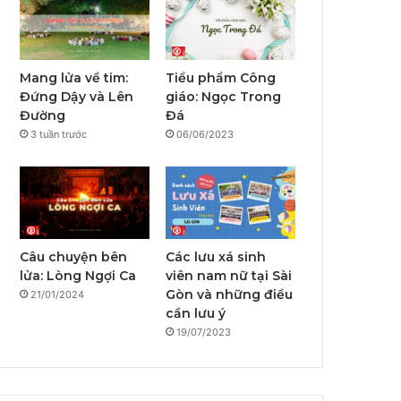
b
u
a
a
g
o
o
b
g
l
r
k
o
e
r
a
Mang lửa về tim:
Tiểu phẩm Công
Đứng Dậy và Lên
giáo: Ngọc Trong
k
a
m
Đường
Đá
3 tuần trước
06/06/2023
m
Câu chuyện bên
Các lưu xá sinh
lửa: Lòng Ngợi Ca
viên nam nữ tại Sài
Gòn và những điều
21/01/2024
cần lưu ý
19/07/2023